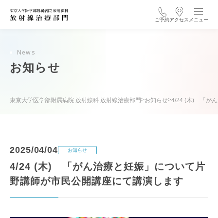
ご予約
アクセス
メニュー
News
お知らせ
>
>
東京大学医学部附属病院 放射線科 放射線治療部門
お知らせ
4/24 (木)
2025/04/04
お知らせ
4/24 (木) 「がん治療と妊娠」について片
野講師が市民公開講座にて講演します