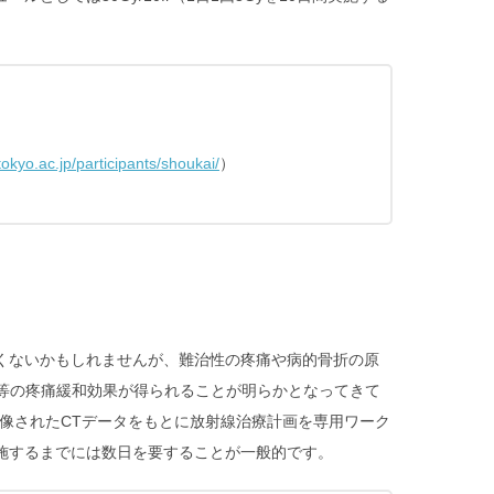
tokyo.ac.jp/participants/shoukai/
）
くないかもしれませんが、難治性の疼痛や病的骨折の原
と同等の疼痛緩和効果が得られることが明らかとなってきて
像されたCTデータをもとに放射線治療計画を専用ワーク
施するまでには数日を要することが一般的です。