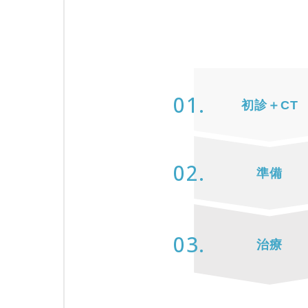
初診＋CT
準備
治療