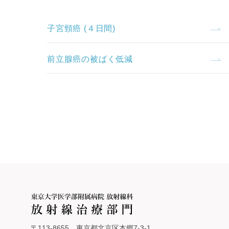
子宮頸癌 (４日間)
前立腺癌の被ばく低減
〒113-8655 東京都文京区本郷7-3-1