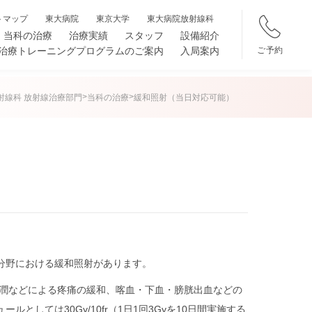
トマップ
東大病院
東京大学
東大病院放射線科
当科の治療
治療実績
スタッフ
設備紹介
ご予約
治療トレーニングプログラムの
ご案内
入局案内
>
>
射線科 放射線治療部門
当科の治療
緩和照射（当日対応可能）
分野における緩和照射があります。
浸潤などによる疼痛の緩和、喀血・下血・膀胱出血などの
ては30Gy/10fr（1日1回3Gyを10日間実施する