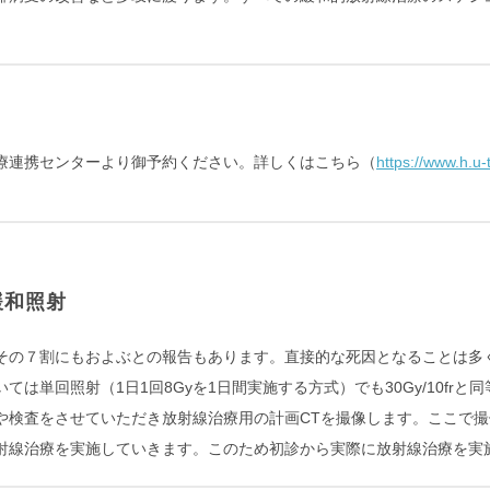
療連携センターより御予約ください。詳しくはこちら（
https://www.h.u-
緩和照射
その７割にもおよぶとの報告もあります。直接的な死因となることは多
は単回照射（1日1回8Gyを1日間実施する方式）でも30Gy/10fr
や検査をさせていただき放射線治療用の計画CTを撮像します。ここで撮
射線治療を実施していきます。このため初診から実際に放射線治療を実