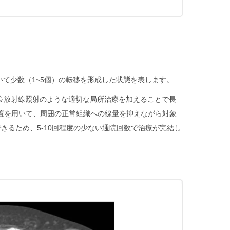
いて少数（1~5個）の転移を形成した状態を表します。
位放射線照射のような適切な局所治療を加えることで長
置を用いて、周囲の正常組織への線量を抑えながら対象
るため、5-10回程度の少ない通院回数で治療が完結し